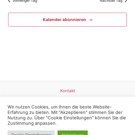
und
Vorheriger Tag
Nächster Tag
Ansicht
Navigat
Kalender abonnieren
Kontakt
Datenschutz
Impressum
Wir nutzen Cookies, um Ihnen die beste Website-
Erfahrung zu bieten. Mit "Akzeptieren" stimmen Sie der
Nutzung zu. Über "Cookie Einstellungen" können Sie die
Zustimmung anpassen.
Copyright © 2026 Britta Mangold - Weinerlebnisse am Bodensee |