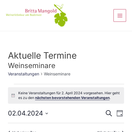
Aktuelle Termine
Weinseminare
Veranstaltungen
Weinseminare
Keine Veranstaltungen für 2. April 2024 vorgesehen. Hier geht
Hinweis
es zu den
nächsten bevorstehenden Veranstaltungen
.
Veranst
02.04.2024
Vera
Suche
Tag
Ansi
Suche
Datum
Navi
wählen.