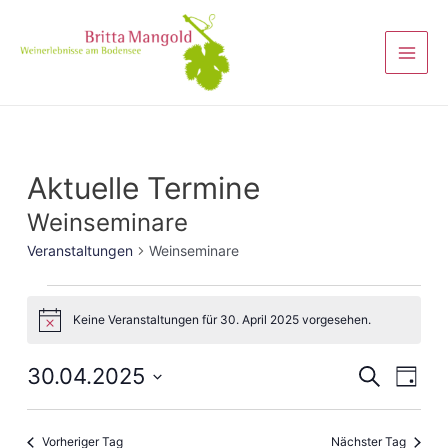
Aktuelle Termine
Weinseminare
Veranstaltungen
Weinseminare
Keine Veranstaltungen für 30. April 2025 vorgesehen.
Hinweis
Veranst
30.04.2025
Vera
Suche
Tag
Ansi
Suche
Datum
Navi
wählen.
und
Vorheriger Tag
Nächster Tag