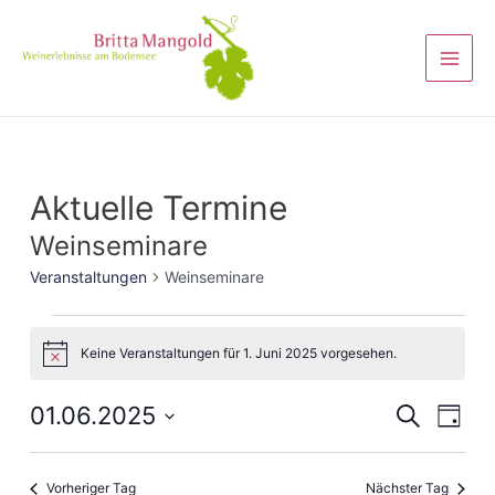
Aktuelle Termine
Weinseminare
Veranstaltungen
Weinseminare
Keine Veranstaltungen für 1. Juni 2025 vorgesehen.
Hinweis
Veranst
01.06.2025
Vera
Suche
Tag
Ansi
Suche
Datum
Navi
wählen.
und
Vorheriger Tag
Nächster Tag