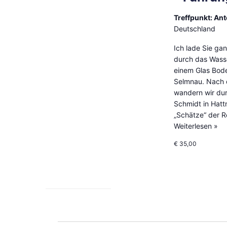
Treffpunkt: An
Deutschland
Ich lade Sie ga
durch das Wasse
einem Glas Bode
Selmnau. Nach 
wandern wir du
Schmidt in Hatt
„Schätze“ der 
Weiterlesen »
€ 35,00