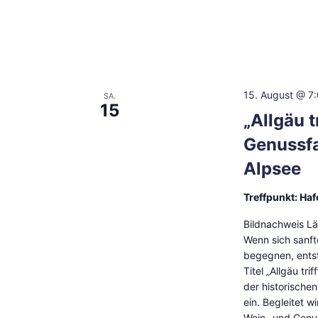
15. August @ 7
SA.
15
„Allgäu t
Genussfa
Alpsee
Treffpunkt: Ha
Bildnachweis Lä
Wenn sich sanft
begegnen, entst
Titel „Allgäu tr
der historische
ein. Begleitet 
Wein- und Genus