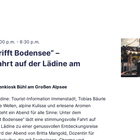
:00 p.m.
-
8:30 p.m.
rifft Bodensee“ –
hrt auf der Lädine am
fenkiosk Bühl am Großen Alpsee
dine: Tourist-Information Immenstadt, Tobias Bäurle
e Wellen, alpine Kulisse und erlesene Aromen
eht ein Abend für alle Sinne: Unter dem
ifft Bodensee“ lädt eine stimmungsvolle Fahrt auf
n Lädine zu einer genussvollen Entdeckungsreise
wird der Abend von Britta Mangold, Dozentin für
skultur, die mit Fachwissen, Charme und