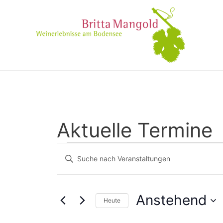
Aktuelle Termine
Veranstaltungen
Bitte
Suche
Schlüsselwort
eingeben.
und
Suche
Anstehend
Heute
Ansichten,
nach
Datum
Veranstaltungen