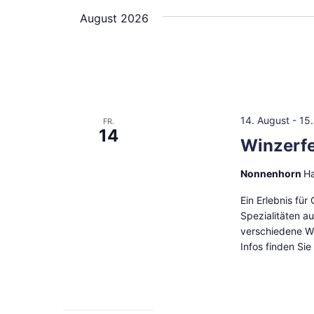
Navigation
wählen.
August 2026
Schlüsselwort.
14. August
-
15
FR.
14
Winzerf
Nonnenhorn
Ha
Ein Erlebnis fü
Spezialitäten a
verschiedene W
Infos finden Si