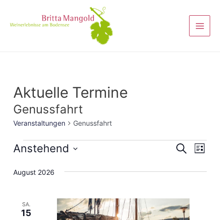
Aktuelle Termine
Genussfahrt
Veranstaltungen
Genussfahrt
Veranst
Anstehend
Vera
Suche
Liste
Ansi
Suche
Datum
August 2026
Navi
wählen.
und
Ansicht
SA.
Navigat
15