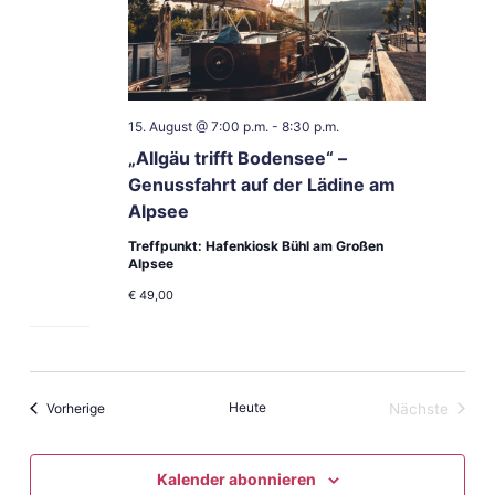
15. August @ 7:00 p.m.
-
8:30 p.m.
„Allgäu trifft Bodensee“ –
Genussfahrt auf der Lädine am
Alpsee
Treffpunkt: Hafenkiosk Bühl am Großen
Alpsee
€ 49,00
Veranstaltungen
Heute
Vorherige
Nächste
Veranstal
Kalender abonnieren