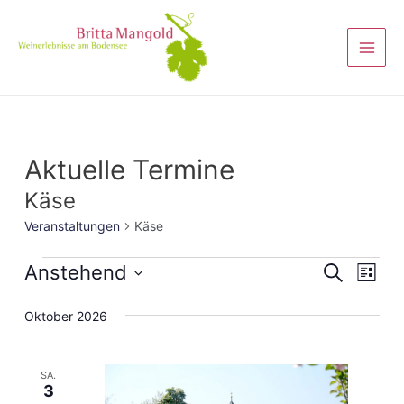
Aktuelle Termine
Käse
Veranstaltungen
Käse
Veranst
Anstehend
Vera
Suche
Liste
Ansi
Suche
Datum
Oktober 2026
Navi
wählen.
und
Ansicht
SA.
Navigat
3