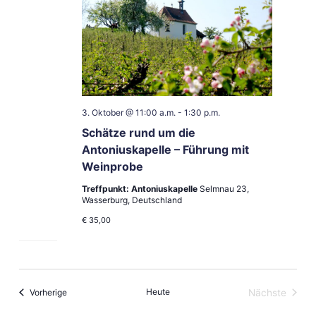
3. Oktober @ 11:00 a.m.
-
1:30 p.m.
Schätze rund um die
Antoniuskapelle – Führung mit
Weinprobe
Treffpunkt: Antoniuskapelle
Selmnau 23,
Wasserburg, Deutschland
€ 35,00
Veranstaltungen
Heute
Vorherige
Nächste
Veranstal