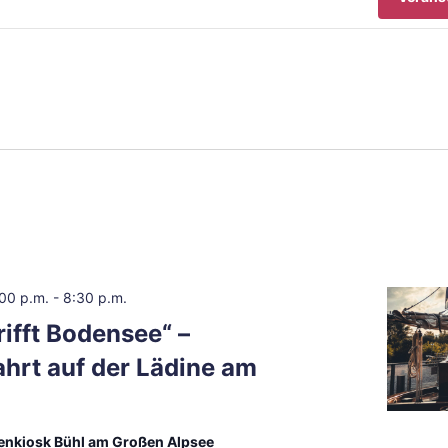
:00 p.m.
-
8:30 p.m.
rifft Bodensee“ –
hrt auf der Lädine am
fenkiosk Bühl am Großen Alpsee