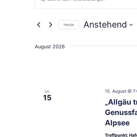
Suche
Schlüsselwort
eingeben.
und
Suche
Anstehend
Heute
Ansichten,
nach
Datum
Veranstaltungen
Navigation
wählen.
August 2026
Schlüsselwort.
15. August @ 7
SA.
15
„Allgäu t
Genussfa
Alpsee
Treffpunkt: Ha