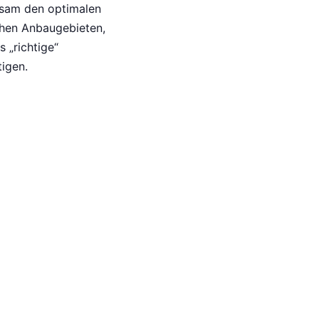
nsam den optimalen
chen Anbaugebieten,
 „richtige“
igen.