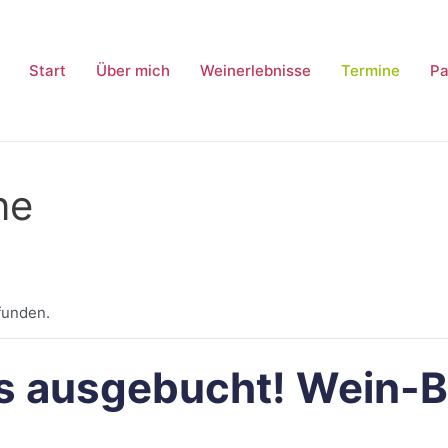
Start
Über mich
Weinerlebnisse
Termine
Pa
ne
funden.
ts ausgebucht! Wein-B