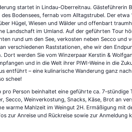
erung startet in Lindau-Oberreitnau. Gästeführerin B
d des Bodensees, fernab vom Alltagstrubel. Der etwa
ber Hügel, Wiesen und Wälder und offenbart traumha
che Landschaft im Umland. Auf der geführten Tour hör
chten rund um den See, verkosten neben Secco und 
 an verschiedenen Raststationen, ehe wir den Endpun
n. Dort werden Sie vom Winzerpaar Kerstin & Wolfga
pfangen und in die Welt ihrer PIWI-Weine in die Zu
us entführt – eine kulinarische Wanderung ganz nac
so schee!
 pro Person beinhaltet eine geführte ca. 7-stündige 
r, Secco, Weinverkostung, Snacks, Käse, Brot an ve
ine warme Mahlzeit im Weingut 2H. Ermäßigung mit
fos zur Anreise und Rückreise sowie zur Anmeldung kl