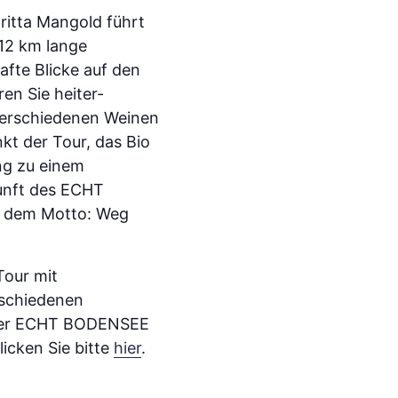
ritta Mangold führt
 12 km lange
fte Blicke auf den
en Sie heiter-
verschiedenen Weinen
kt der Tour, das Bio
ng zu einem
kunft des ECHT
h dem Motto: Weg
Tour mit
rschiedenen
 der ECHT BODENSEE
icken Sie bitte
hier
.