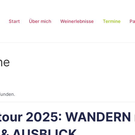
Start
Über mich
Weinerlebnisse
Termine
Pa
ne
funden.
tour 2025: WANDERN 
 & AUSBLICK