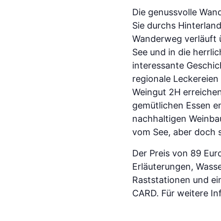
Die genussvolle Wand
Sie durchs Hinterlan
Wanderweg verläuft ü
See und in die herrli
interessante Geschi
regionale Leckereien
Weingut 2H erreiche
gemütlichen Essen em
nachhaltigen Weinba
vom See, aber doch 
Der Preis von 89 Euro
Erläuterungen, Wasse
Raststationen und e
CARD. Für weitere In