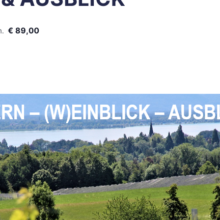
€ 89,00
m.