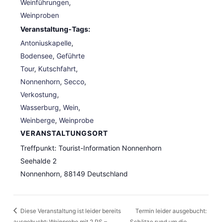
Weinführungen
,
Weinproben
Veranstaltung-Tags:
Antoniuskapelle
,
Bodensee
,
Geführte
Tour
,
Kutschfahrt
,
Nonnenhorn
,
Secco
,
Verkostung
,
Wasserburg
,
Wein
,
Weinberge
,
Weinprobe
VERANSTALTUNGSORT
Treffpunkt: Tourist-Information Nonnenhorn
Seehalde 2
Nonnenhorn
,
88149
Deutschland
Diese Veranstaltung ist leider bereits
Termin leider ausgebucht:
ausgebucht: Weinprobe mit 2 PS –
Schätze rund um die