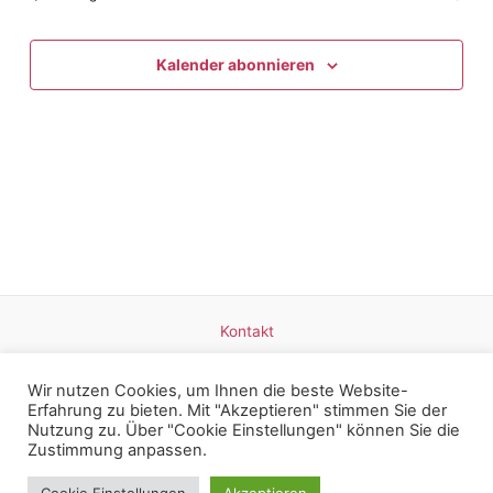
Veranstal
Ansicht
Navigat
Kalender abonnieren
Kontakt
Datenschutz
Impressum
Wir nutzen Cookies, um Ihnen die beste Website-
Erfahrung zu bieten. Mit "Akzeptieren" stimmen Sie der
Nutzung zu. Über "Cookie Einstellungen" können Sie die
Zustimmung anpassen.
Copyright © 2026 Britta Mangold - Weinerlebnisse am Bodensee |