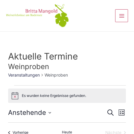
Aktuelle Termine
Weinproben
Veranstaltungen
Weinproben
Es wurden keine Ergebnisse gefunden.
Hinweis
Veranst
Anstehende
Vera
Suche
Liste
Ansi
Suche
Datum
Navi
wählen.
und
Veranstaltungen
Heute
Vorherige
Nächste