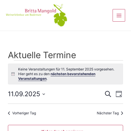
Aktuelle Termine
Keine Veranstaltungen für 11. September 2025 vorgesehen.
Hier geht es zu den
nächsten bevorstehenden
Hinweis
Veranstaltungen
.
Veranst
11.09.2025
Vera
Suche
Tag
Ansi
Suche
Datum
Navi
wählen.
und
Vorheriger Tag
Nächster Tag
Ansicht