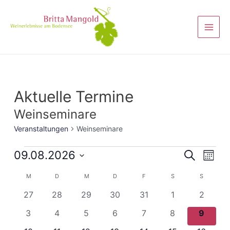
Aktuelle Termine
Weinseminare
Veranstaltungen
Weinseminare
Veranst
09.08.2026
Vera
Suche
Monat
Ansi
Suche
Datum
Kalender
M
D
M
D
F
S
S
Navi
wählen.
und
von
0
0
0
0
0
0
0
27
28
29
30
31
1
2
Ansicht
Veranstaltungen
Veranstaltungen
Veranstaltungen
Veranstaltungen
Veranstaltungen
Veranstaltunge
Veranst
Veranstaltungen
0
0
0
0
0
0
0
3
4
5
6
7
8
9
Navigat
Veranstaltungen
Veranstaltungen
Veranstaltungen
Veranstaltungen
Veranstaltungen
Veranstaltunge
Veranst