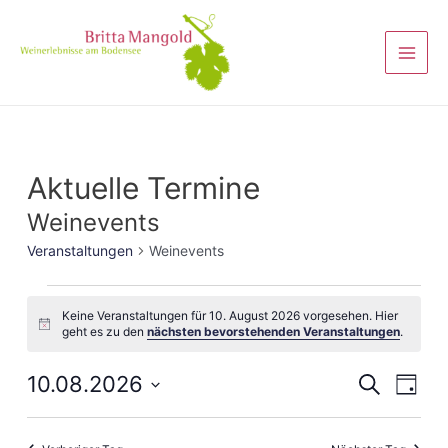
Aktuelle Termine
Weinevents
Veranstaltungen
Weinevents
Keine Veranstaltungen für 10. August 2026 vorgesehen. Hier
Hinweis
geht es zu den
nächsten bevorstehenden Veranstaltungen
.
Veranst
10.08.2026
Vera
Suche
Tag
Ansi
Suche
Datum
Navi
wählen.