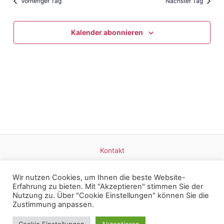
und
Vorheriger Tag
Nächster Tag
Ansicht
Navigat
Kalender abonnieren
Kontakt
Datenschutz
Impressum
Wir nutzen Cookies, um Ihnen die beste Website-
Erfahrung zu bieten. Mit "Akzeptieren" stimmen Sie der
Nutzung zu. Über "Cookie Einstellungen" können Sie die
Zustimmung anpassen.
Copyright © 2026 Britta Mangold - Weinerlebnisse am Bodensee |