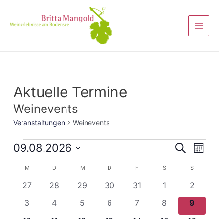
Aktuelle Termine
Weinevents
Veranstaltungen
Weinevents
Veranst
09.08.2026
Vera
Suche
Monat
Ansi
Suche
Datum
Kalender
M
D
M
D
F
S
S
Navi
wählen.
und
von
0
0
0
0
0
0
0
27
28
29
30
31
1
2
Ansicht
Veranstaltungen
Veranstaltungen
Veranstaltungen
Veranstaltungen
Veranstaltungen
Veranstaltunge
Veranst
Veranstaltungen
0
0
0
0
0
0
0
3
4
5
6
7
8
9
Navigat
Veranstaltungen
Veranstaltungen
Veranstaltungen
Veranstaltungen
Veranstaltungen
Veranstaltunge
Veranst