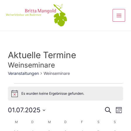
Aktuelle Termine
Weinseminare
Veranstaltungen
Weinseminare
Es wurden keine Ergebnisse gefunden.
Hinweis
Veranst
01.07.2025
Vera
Suche
Monat
Ansi
Suche
Datum
Kalender
M
D
M
D
F
S
S
Navi
wählen.
und