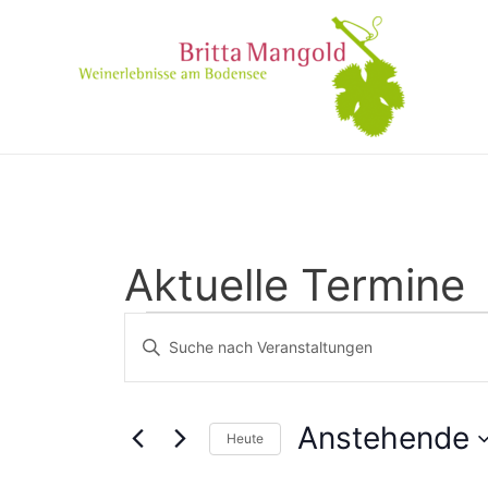
Aktuelle Termine
Veranstaltungen
Bitte
Suche
Schlüsselwort
eingeben.
und
Suche
Anstehende
Heute
Ansichten,
nach
Datum
Veranstaltungen