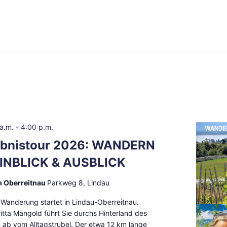
 a.m.
-
4:00 p.m.
ebnistour 2026: WANDERN
EINBLICK & AUSBLICK
m Oberreitnau
Parkweg 8, Lindau
 Wanderung startet in Lindau-Oberreitnau.
ritta Mangold führt Sie durchs Hinterland des
 ab vom Alltagstrubel. Der etwa 12 km lange