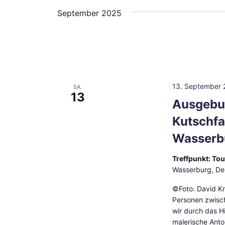
Navigation
wählen.
September 2025
Schlüsselwort.
13. September 
SA.
13
Ausgebuc
Kutschfa
Wasserb
Treffpunkt: To
Wasserburg, De
©Foto: David Kn
Personen zwisc
wir durch das H
malerische Ant