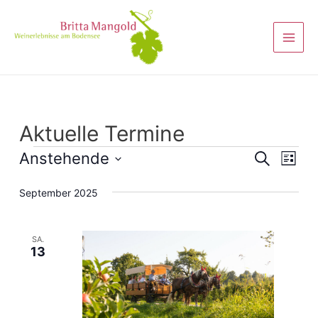
Aktuelle Termine
Veranst
Anstehende
Vera
Suche
Liste
Ansi
Suche
Datum
September 2025
Navi
wählen.
und
Ansicht
SA.
Navigat
13