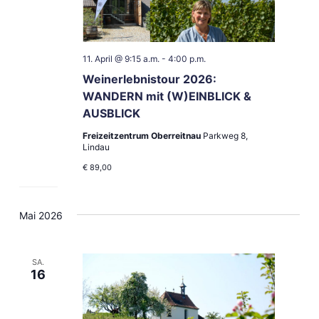
11. April @ 9:15 a.m.
-
4:00 p.m.
Weinerlebnistour 2026:
WANDERN mit (W)EINBLICK &
AUSBLICK
Freizeitzentrum Oberreitnau
Parkweg 8,
Lindau
€ 89,00
Mai 2026
SA.
16