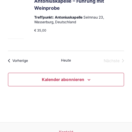
Antoniuskapelle – Führung mit
Weinprobe
Treffpunkt: Antoniuskapelle
Selmnau 23,
Wasserburg, Deutschland
€ 35,00
Veranstaltungen
Heute
Vorherige
Nächste
Veranstal
Kalender abonnieren
Kontakt