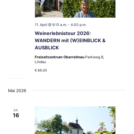
11. April @ 9:15 a.m.
-
4:00 p.m.
Weinerlebnistour 2026:
WANDERN mit (W)EINBLICK &
AUSBLICK
Freizeitzentrum Oberreitnau
Parkweg 8,
Lindau
€ 89,00
Mai 2026
SA.
16