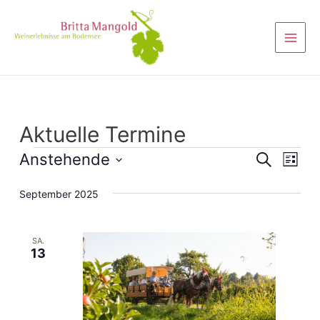
Aktuelle Termine
Veranst
Anstehende
Vera
Suche
Liste
Ansi
Suche
Datum
September 2025
Navi
wählen.
und
Ansicht
SA.
Navigat
13