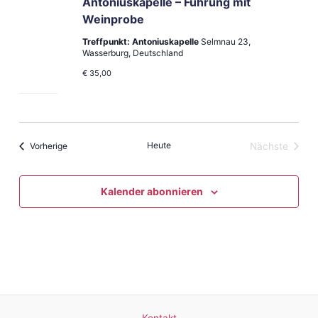
Antoniuskapelle – Führung mit
Weinprobe
Treffpunkt: Antoniuskapelle
Selmnau 23,
Wasserburg, Deutschland
€ 35,00
Veranstaltungen
Heute
Vorherige
Nächste
Veranstal
Kalender abonnieren
Kontakt